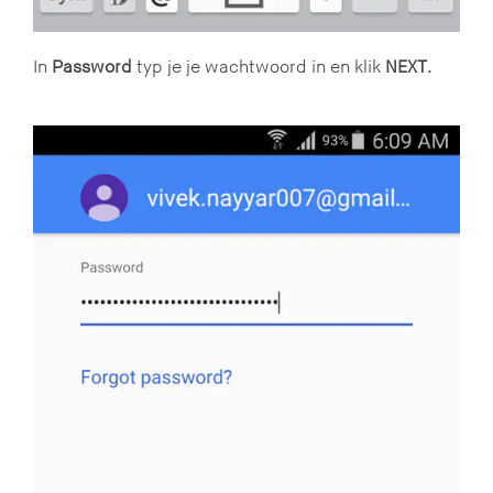
In
Password
typ je je wachtwoord in en klik
NEXT
.