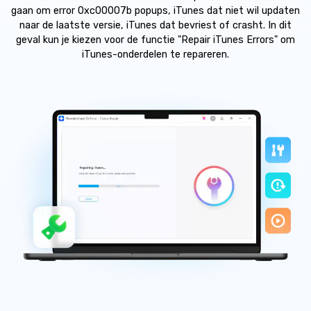
Telefoon Overdracht
gaan om error 0xc00007b popups, iTunes dat niet wil updaten
Overdracht van telefoon naar telefoon
naar de laatste versie, iTunes dat bevriest of crasht. In dit
geval kun je kiezen voor de functie "Repair iTunes Errors" om
iTunes-onderdelen te repareren.
Bekijk De Volledige Toolkit