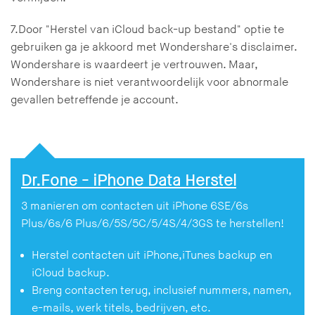
7.Door "Herstel van iCloud back-up bestand" optie te
gebruiken ga je akkoord met Wondershare's disclaimer.
Wondershare is waardeert je vertrouwen. Maar,
Wondershare is niet verantwoordelijk voor abnormale
gevallen betreffende je account.
Dr.Fone - iPhone Data Herstel
3 manieren om contacten uit iPhone 6SE/6s
Plus/6s/6 Plus/6/5S/5C/5/4S/4/3GS te herstellen!
Herstel contacten uit iPhone,iTunes backup en
iCloud backup.
Breng contacten terug, inclusief nummers, namen,
e-mails, werk titels, bedrijven, etc.