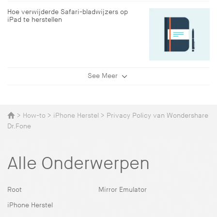
Hoe verwijderde Safari-bladwijzers op
iPad te herstellen
See Meer
>
How-to
>
iPhone Herstel
> Privacy Policy van Wondershare
Dr.Fone
Alle Onderwerpen
Root
Mirror Emulator
iPhone Herstel