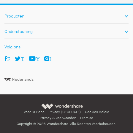
Producten
Ondersteuning
Volg ons
Facebook
Twitter
Youtube
Ins
Nederlands
Wondershare
Voor Dr.Fone
Privacy (GEUPDATE)
Cookies Beleid
Privacy & Voorwaarden
Promise
Copyright ©
2026
Wondershare
. Alle Rechten Voorbehouden.