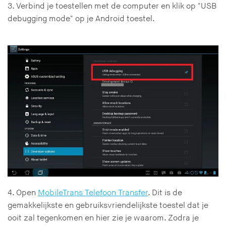
3. Verbind je toestellen met de computer en klik op "USB
debugging mode" op je Android toestel.
4. Open
MobileTrans Telefoon Transfer
. Dit is de
gemakkelijkste en gebruiksvriendelijkste toestel dat je
ooit zal tegenkomen en hier zie je waarom. Zodra je