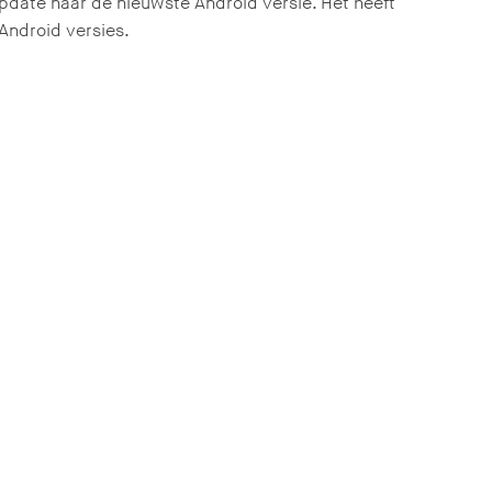
update naar de nieuwste Android versie. Het heeft
Android versies.