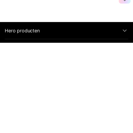
Hero producten
Wondershare
Videogemeenschap
Groepslid