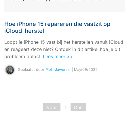
Corrupte video restauratie.
Ontdek
Scherm ontgrendelen
Ontdek
Andere
iPhone ontgrendelen
Android ontgrendelen
Overzicht
Bekijk alle producten
Overzicht
Hoe iPhone 15 repareren die vastzit op
Gegevensherstel
Meer Oplossingen Vinden
iCloud-herstel
Document
Video
iPhone gegevensherstel
Android gegevensherstel
Ontdek
Loopt je iPhone 15 vast bij het herstellen vanuit iCloud
Diagram & Ontwerp
Foto
Overzicht
WhatsApp Overdracht
en reageert deze niet? Ontdek in dit artikel hoe je dit
WhatsApp overbrengen/back-up maken
probleem oplost.
Lees meer >>
Repair It
iTunes herstellen
Geplaatst door
Piotr Jaworski
| May/09/2025
WA Transfer
iTunes-fouten oplossen
Telefoon Herstel
Systeemreparatie
iPhone systeemherstel
Android systeemherstel
Geen Cyberbullying
Voor
1
Dan
Gegevens wissen
iPhone gegevens wissen
Android gegevens wissen