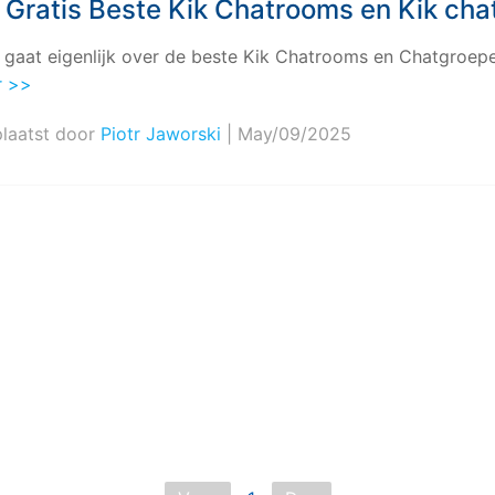
 Gratis Beste Kik Chatrooms en Kik ch
Bekijk alle producten
Video effecten, muziek, en meer.
Co
Meer Oplossingen Vinden
iTunes-fouten oplossen
l gaat eigenlijk over de beste Kik Chatrooms en Chatgroepen
Bekijk alle producten
Bekijk
r >>
Bekijk De Volledige Toolkit
laatst door
Piotr Jaworski
| May/09/2025