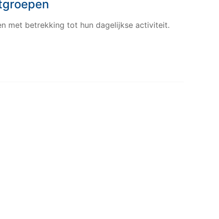
atgroepen
rrupte video restauratie.
 met betrekking tot hun dagelijkse activiteit.
 alle producten