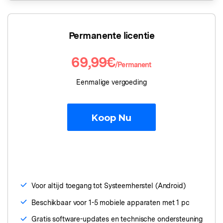
Gegevens wissen
iPhone gegevens wissen
Android gegevens wissen
Permanente licentie
Telefoon Overdracht
69,99€
/Permanent
Overdracht van telefoon naar telefoon
Eenmalige vergoeding
Bekijk De Volledige Toolkit
Koop Nu
Voor altijd toegang tot Systeemherstel (Android)
Beschikbaar voor 1-5 mobiele apparaten met 1 pc
Gratis software-updates en technische ondersteuning