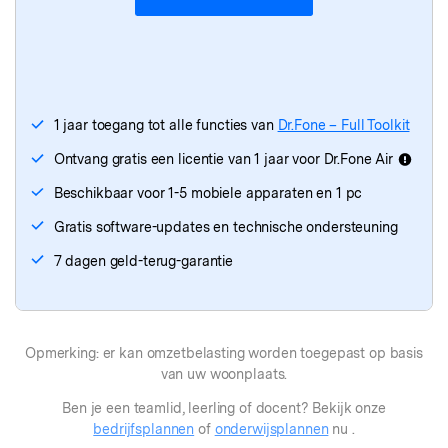
Dr.Fone
- WhatsApp-overdracht
Dr.Fone
- Telefoonoverdracht
Dr.Fone - iTunes-reparatie
1 jaar toegang tot alle functies van
Dr.Fone – Full Toolkit
Ontvang gratis een licentie van 1 jaar voor Dr.Fone Air
Beschikbaar voor 1-5 mobiele apparaten en 1 pc
Gratis software-updates en technische ondersteuning
7 dagen geld-terug-garantie
Opmerking: er kan omzetbelasting worden toegepast op basis
van uw woonplaats.
Ben je een teamlid, leerling of docent? Bekijk onze
bedrijfsplannen
of
onderwijsplannen
nu .