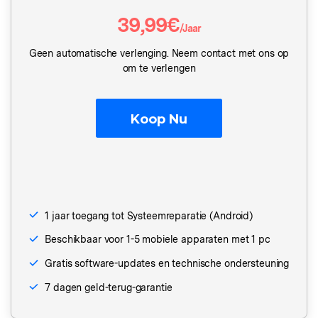
Repairit
39,99€
/Jaar
Andere
Corrupte video restauratie.
Ontdek
Ontdek
Scherm ontgrendelen
Geen automatische verlenging. Neem contact met ons op
iPhone ontgrendelen
Android ontgrendelen
Overzicht
Bekijk alle producten
om te verlengen
Overzicht
Meer Oplossingen Vinden
Document
Gegevensherstel
Video
Ontdek
Koop Nu
iPhone gegevensherstel
Android gegevensherstel
Diagram & Ontwerp
Foto
Overzicht
WhatsApp Overdracht
Repair It
WhatsApp overbrengen/back-up maken
WA Transfer
1 jaar toegang tot Systeemreparatie (Android)
iTunes herstellen
Telefoon Herstel
iTunes-fouten oplossen
Beschikbaar voor 1-5 mobiele apparaten met 1 pc
Gratis software-updates en technische ondersteuning
Geen Cyberbullying
Systeemreparatie
7 dagen geld-terug-garantie
iPhone systeemherstel
Android systeemherstel