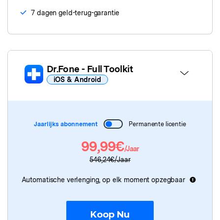
7 dagen geld-terug-garantie
Dr.Fone
- Full Toolkit
iOS & Android
Dr.Fone Basic
Jaarlijks abonnement
Permanente licentie
Dr.Fone
- Schermontgrendeling
99,99€
/Jaar
Dr.Fone
- Systeemherstel
546,24€/Jaar
Dr.Fone
- Gegevenswisser
Automatische verlenging, op elk moment opzegbaar
Dr.Fone
- Gegevensherstel
Koop Nu