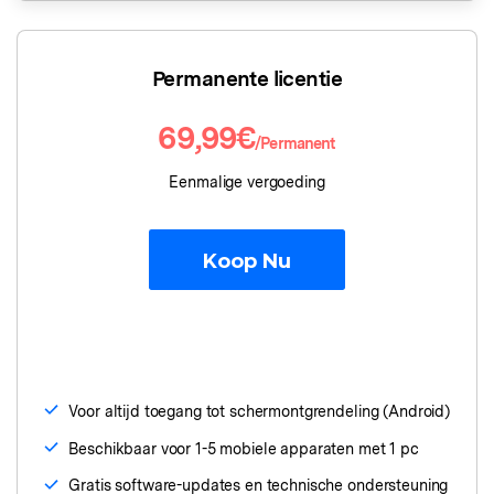
Gegevens wissen
iPhone gegevens wissen
Android gegevens wissen
Permanente licentie
Telefoon Overdracht
69,99€
/Permanent
Overdracht van telefoon naar telefoon
Eenmalige vergoeding
Bekijk De Volledige Toolkit
Koop Nu
Voor altijd toegang tot schermontgrendeling (Android)
Beschikbaar voor 1-5 mobiele apparaten met 1 pc
Gratis software-updates en technische ondersteuning