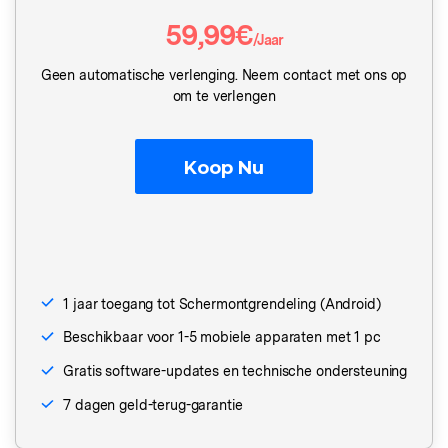
Repairit
59,99€
/Jaar
Andere
Corrupte video restauratie.
Ontdek
Ontdek
Scherm ontgrendelen
Geen automatische verlenging. Neem contact met ons op
iPhone ontgrendelen
Android ontgrendelen
Overzicht
Bekijk alle producten
om te verlengen
Overzicht
Meer Oplossingen Vinden
Document
Gegevensherstel
Video
Ontdek
Koop Nu
iPhone gegevensherstel
Android gegevensherstel
Diagram & Ontwerp
Foto
Overzicht
WhatsApp Overdracht
Repair It
WhatsApp overbrengen/back-up maken
WA Transfer
1 jaar toegang tot Schermontgrendeling (Android)
iTunes herstellen
Telefoon Herstel
iTunes-fouten oplossen
Beschikbaar voor 1-5 mobiele apparaten met 1 pc
Gratis software-updates en technische ondersteuning
Geen Cyberbullying
Systeemreparatie
7 dagen geld-terug-garantie
iPhone systeemherstel
Android systeemherstel