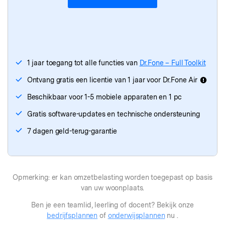
Dr.Fone
- WhatsApp-overdracht
Dr.Fone
- Telefoonoverdracht
Dr.Fone - iTunes-reparatie
1 jaar toegang tot alle functies van
Dr.Fone – Full Toolkit
Ontvang gratis een licentie van 1 jaar voor Dr.Fone Air
Beschikbaar voor 1-5 mobiele apparaten en 1 pc
Gratis software-updates en technische ondersteuning
7 dagen geld-terug-garantie
Opmerking: er kan omzetbelasting worden toegepast op basis
van uw woonplaats.
Ben je een teamlid, leerling of docent? Bekijk onze
bedrijfsplannen
of
onderwijsplannen
nu .