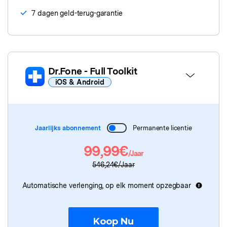
7 dagen geld-terug-garantie
Dr.Fone
- Full Toolkit
iOS & Android
Dr.Fone Basic
Jaarlijks abonnement
Permanente licentie
Dr.Fone
- Schermontgrendeling
99,99€
/Jaar
Dr.Fone
- Systeemherstel
546,24€/Jaar
Dr.Fone
- Gegevenswisser
Automatische verlenging, op elk moment opzegbaar
Dr.Fone
- Gegevensherstel
Koop Nu