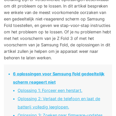
Telefoon Overdracht
om dit probleem op te lossen. In dit artikel bespreken
Overdracht van telefoon naar telefoon
we enkele van de meest voorkomende oorzaken van
een gedeeltelijk niet-reagerend scherm op Samsung
Bekijk De Volledige Toolkit
Fold toestellen, en geven we stap-voor-stap instructies
om het probleem op te lossen. Of je nu problemen hebt
met het voorscherm van je Z Fold 3 of met het
voorscherm van je Samsung Fold, de oplossingen in dit
artikel zullen je helpen om je apparaat weer naar
behoren te laten werken.
6 oplossingen voor Samsung Fold gedeeltelijk
scherm reageert niet
Oplossing 1: Forceer een herstart.
Oplossing 2: Verlaat de telefoon en laat de
batterij volledig leeglopen.
Oplossing 3: Zoeken naar firmware-updates