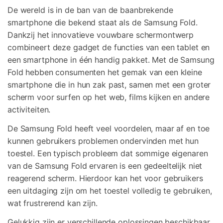
Corrupte video restauratie.
De wereld is in de ban van de baanbrekende
Ontdek
Scherm ontgrendelen
Ontdek
Andere
smartphone die bekend staat als de Samsung Fold.
iPhone ontgrendelen
Android ontgrendelen
Overzicht
Bekijk alle producten
Overzicht
Dankzij het innovatieve vouwbare schermontwerp
Gegevensherstel
combineert deze gadget de functies van een tablet en
Meer Oplossingen Vinden
Document
Video
iPhone gegevensherstel
Android gegevensherstel
een smartphone in één handig pakket. Met de Samsung
Ontdek
Fold hebben consumenten het gemak van een kleine
Diagram & Ontwerp
Foto
Overzicht
WhatsApp Overdracht
smartphone die in hun zak past, samen met een groter
WhatsApp overbrengen/back-up maken
scherm voor surfen op het web, films kijken en andere
Repair It
activiteiten.
iTunes herstellen
WA Transfer
iTunes-fouten oplossen
De Samsung Fold heeft veel voordelen, maar af en toe
kunnen gebruikers problemen ondervinden met hun
Telefoon Herstel
toestel. Een typisch probleem dat sommige eigenaren
Systeemreparatie
van de Samsung Fold ervaren is een gedeeltelijk niet
iPhone systeemherstel
Android systeemherstel
Geen Cyberbullying
reagerend scherm. Hierdoor kan het voor gebruikers
een uitdaging zijn om het toestel volledig te gebruiken,
Gegevens wissen
iPhone gegevens wissen
Android gegevens wissen
wat frustrerend kan zijn.
Gelukkig zijn er verschillende oplossingen beschikbaar