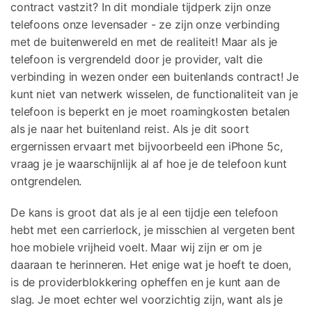
contract vastzit? In dit mondiale tijdperk zijn onze
Corrupte video restauratie.
Ontdek
Scherm ontgrendelen
Ontdek
telefoons onze levensader - ze zijn onze verbinding
Andere
iPhone ontgrendelen
Android ontgrendelen
met de buitenwereld en met de realiteit! Maar als je
Overzicht
Bekijk alle producten
Overzicht
telefoon is vergrendeld door je provider, valt die
Gegevensherstel
Meer Oplossingen Vinden
Document
verbinding in wezen onder een buitenlands contract! Je
Video
iPhone gegevensherstel
Android gegevensherstel
Ontdek
kunt niet van netwerk wisselen, de functionaliteit van je
Diagram & Ontwerp
Foto
telefoon is beperkt en je moet roamingkosten betalen
Overzicht
WhatsApp Overdracht
als je naar het buitenland reist. Als je dit soort
WhatsApp overbrengen/back-up maken
Repair It
ergernissen ervaart met bijvoorbeeld een iPhone 5c,
iTunes herstellen
vraag je je waarschijnlijk al af hoe je de telefoon kunt
WA Transfer
iTunes-fouten oplossen
ontgrendelen.
Telefoon Herstel
De kans is groot dat als je al een tijdje een telefoon
Systeemreparatie
hebt met een carrierlock, je misschien al vergeten bent
iPhone systeemherstel
Android systeemherstel
Geen Cyberbullying
hoe mobiele vrijheid voelt. Maar wij zijn er om je
daaraan te herinneren. Het enige wat je hoeft te doen,
Gegevens wissen
is de providerblokkering opheffen en je kunt aan de
iPhone gegevens wissen
Android gegevens wissen
slag. Je moet echter wel voorzichtig zijn, want als je