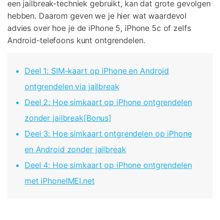
Telefoon Overdracht
een jailbreak-techniek gebruikt, kan dat grote gevolgen
Overdracht van telefoon naar telefoon
hebben. Daarom geven we je hier wat waardevol
advies over hoe je de iPhone 5, iPhone 5c of zelfs
Android-telefoons kunt ontgrendelen.
Bekijk De Volledige Toolkit
Deel 1: SIM-kaart op iPhone en Android
ontgrendelen via jailbreak
Deel 2: Hoe simkaart op iPhone ontgrendelen
zonder jailbreak[Bonus]
Deel 3: Hoe simkaart ontgrendelen op iPhone
en Android zonder jailbreak
Deel 4: Hoe simkaart op iPhone ontgrendelen
met iPhoneIMEI.net