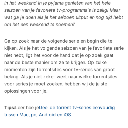
In het weekend in je pyjama genieten van het hele
Corrupte video restauratie.
Ontdek
Scherm ontgrendelen
Ontdek
seizoen van je favoriete tv-programma's is zalig! Maar
Andere
iPhone ontgrendelen
Android ontgrendelen
wat ga je doen als je het seizoen uitput en nog tijd hebt
Overzicht
Bekijk alle producten
Overzicht
om het een weekend te noemen?
Gegevensherstel
Meer Oplossingen Vinden
Document
Video
iPhone gegevensherstel
Android gegevensherstel
Ontdek
Ga op zoek naar de volgende serie en begin die te
Diagram & Ontwerp
Foto
Overzicht
WhatsApp Overdracht
kijken. Als je het volgende seizoen van je favoriete serie
WhatsApp overbrengen/back-up maken
niet hebt, ligt het voor de hand dat je op zoek gaat
Repair It
naar de beste manier om ze te krijgen. Op zulke
iTunes herstellen
momenten zijn torrentsites voor tv-series van groot
WA Transfer
iTunes-fouten oplossen
belang. Als je niet zeker weet naar welke torrentsites
voor series je moet zoeken, hebben wij de juiste
Telefoon Herstel
Systeemreparatie
oplossingen voor je.
iPhone systeemherstel
Android systeemherstel
Geen Cyberbullying
Tips:
Leer hoe je
Deel de torrent tv-series eenvoudig
Gegevens wissen
tussen Mac, pc, Android en iOS
.
iPhone gegevens wissen
Android gegevens wissen