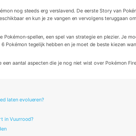
Bekijk alle producten
Video effecten, muziek, en meer.
Co
Meer Oplossingen Vinden
iTunes-fouten oplossen
kémon nog steeds erg verslavend. De eerste Story van Pokém
schikbaar en kun je ze vangen en vervolgens teruggaan om ri
Bekijk alle producten
Bekijk
Bekijk De Volledige Toolkit
le Pokémon-spellen, een spel van strategie en plezier. Je 
 je 6 Pokémon tegelijk hebben en je moet de beste kiezen wan
e een aantal aspecten die je nog niet wist over Pokémon Fir
Red laten evolueren?
t in Vuurrood?
len