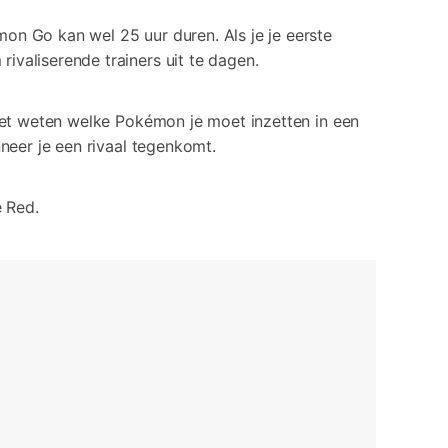
rrupte video restauratie.
on Go kan wel 25 uur duren. Als je je eerste
valiserende trainers uit te dagen.
 alle producten
moet weten welke Pokémon je moet inzetten in een
neer je een rivaal tegenkomt.
e Red.