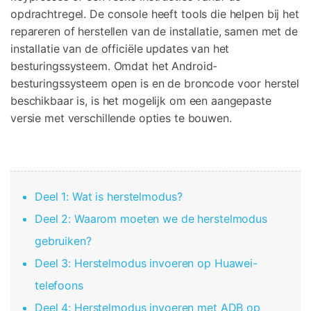
Corrupte video restauratie.
opdrachtregel. De console heeft tools die helpen bij het
Ontdek
Scherm ontgrendelen
Ontdek
Andere
repareren of herstellen van de installatie, samen met de
iPhone ontgrendelen
Android ontgrendelen
Overzicht
Bekijk alle producten
Overzicht
installatie van de officiële updates van het
Gegevensherstel
besturingssysteem. Omdat het Android-
Meer Oplossingen Vinden
Document
Video
iPhone gegevensherstel
Android gegevensherstel
besturingssysteem open is en de broncode voor herstel
Ontdek
beschikbaar is, is het mogelijk om een aangepaste
Diagram & Ontwerp
Foto
Overzicht
WhatsApp Overdracht
versie met verschillende opties te bouwen.
WhatsApp overbrengen/back-up maken
Repair It
iTunes herstellen
WA Transfer
iTunes-fouten oplossen
Deel 1: Wat is herstelmodus?
Telefoon Herstel
Deel 2: Waarom moeten we de herstelmodus
Systeemreparatie
iPhone systeemherstel
Android systeemherstel
Geen Cyberbullying
gebruiken?
Deel 3: Herstelmodus invoeren op Huawei-
Gegevens wissen
iPhone gegevens wissen
Android gegevens wissen
telefoons
Deel 4: Herstelmodus invoeren met ADB op