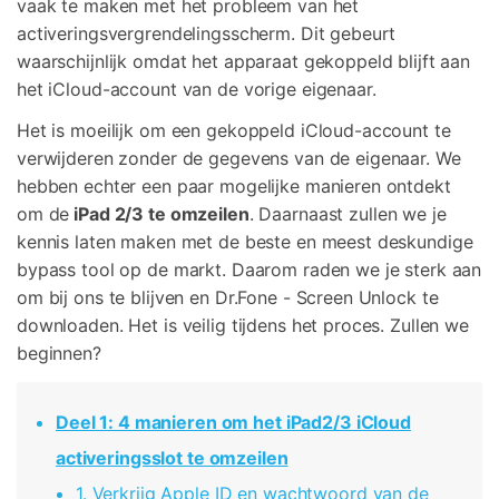
vaak te maken met het probleem van het
Corrupte video restauratie.
Ontdek
Scherm ontgrendelen
activeringsvergrendelingsscherm. Dit gebeurt
Ontdek
Andere
iPhone ontgrendelen
Android ontgrendelen
waarschijnlijk omdat het apparaat gekoppeld blijft aan
Overzicht
Bekijk alle producten
Overzicht
het iCloud-account van de vorige eigenaar.
Gegevensherstel
Meer Oplossingen Vinden
Document
Video
iPhone gegevensherstel
Android gegevensherstel
Het is moeilijk om een gekoppeld iCloud-account te
Ontdek
verwijderen zonder de gegevens van de eigenaar. We
Diagram & Ontwerp
Foto
Overzicht
WhatsApp Overdracht
hebben echter een paar mogelijke manieren ontdekt
WhatsApp overbrengen/back-up maken
om de
iPad 2/3 te omzeilen
. Daarnaast zullen we je
Repair It
kennis laten maken met de beste en meest deskundige
iTunes herstellen
bypass tool op de markt. Daarom raden we je sterk aan
WA Transfer
iTunes-fouten oplossen
om bij ons te blijven en Dr.Fone - Screen Unlock te
downloaden. Het is veilig tijdens het proces. Zullen we
Telefoon Herstel
Systeemreparatie
beginnen?
iPhone systeemherstel
Android systeemherstel
Geen Cyberbullying
Deel 1: 4 manieren om het iPad2/3 iCloud
Gegevens wissen
iPhone gegevens wissen
Android gegevens wissen
activeringsslot te omzeilen
1. Verkrijg Apple ID en wachtwoord van de