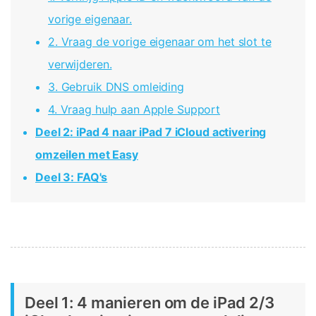
Telefoon Overdracht
Overdracht van telefoon naar telefoon
vorige eigenaar.
2. Vraag de vorige eigenaar om het slot te
Bekijk De Volledige Toolkit
verwijderen.
3. Gebruik DNS omleiding
4. Vraag hulp aan Apple Support
Deel 2: iPad 4 naar iPad 7 iCloud activering
omzeilen met Easy
Deel 3: FAQ's
Deel 1: 4 manieren om de iPad 2/3