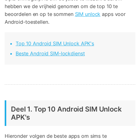
Corrupte video restauratie.
hebben we de vrijheid genomen om de top 10 te
Ontdek
Scherm ontgrendelen
Ontdek
Andere
beoordelen en op te sommen
SIM unlock
apps voor
iPhone ontgrendelen
Android ontgrendelen
Overzicht
Bekijk alle producten
Overzicht
Android-toestellen.
Gegevensherstel
Meer Oplossingen Vinden
Document
Video
iPhone gegevensherstel
Android gegevensherstel
Ontdek
Top 10 Android SIM Unlock APK's
Diagram & Ontwerp
Foto
Overzicht
WhatsApp Overdracht
Beste Android SIM-lockdienst
WhatsApp overbrengen/back-up maken
Repair It
iTunes herstellen
WA Transfer
iTunes-fouten oplossen
Telefoon Herstel
Systeemreparatie
iPhone systeemherstel
Android systeemherstel
Geen Cyberbullying
Deel 1. Top 10 Android SIM Unlock
APK's
Gegevens wissen
iPhone gegevens wissen
Android gegevens wissen
Hieronder volgen de beste apps om sims te