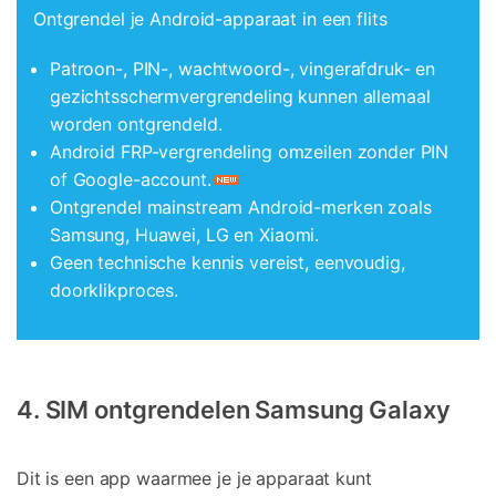
Ontgrendel je Android-apparaat in een flits
Patroon-, PIN-, wachtwoord-, vingerafdruk- en
gezichtsschermvergrendeling kunnen allemaal
worden ontgrendeld.
Android FRP-vergrendeling omzeilen zonder PIN
of Google-account.
Ontgrendel mainstream Android-merken zoals
Samsung, Huawei, LG en Xiaomi.
Geen technische kennis vereist, eenvoudig,
doorklikproces.
4. SIM ontgrendelen Samsung Galaxy
Dit is een app waarmee je je apparaat kunt