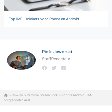
Top IMEI Unlokers voor iPhone en Android
Piotr Jaworski
StaffRedacteur
>
How-to
>
Remove Screen Lock
> Top 10 Android SIM-
ontgrendelen APK