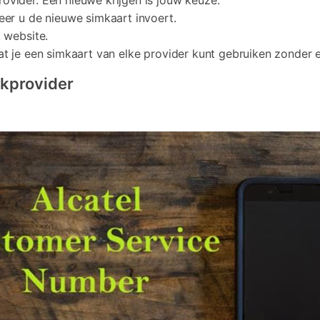
ovider. Een nieuwe krijgen is jouw keuze.
eer u de nieuwe simkaart invoert.
k website.
at je een simkaart van elke provider kunt gebruiken zonder 
rkprovider