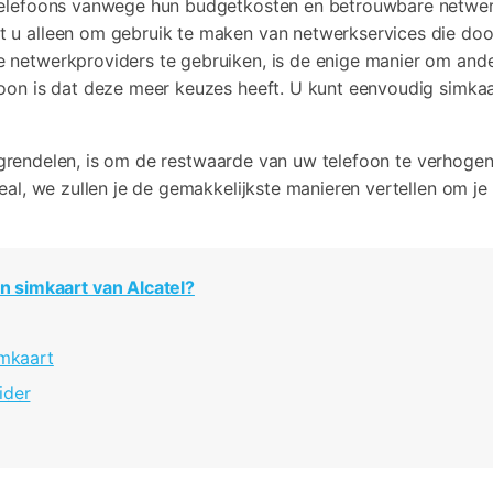
telefoons vanwege hun budgetkosten en betrouwbare netwerk
Bekijk alle producten
Video effecten, muziek, en meer.
Co
Meer Oplossingen Vinden
iTunes-fouten oplossen
t u alleen om gebruik te maken van netwerkservices die do
 netwerkproviders te gebruiken, is de enige manier om ande
Bekijk alle producten
Bekijk
foon is dat deze meer keuzes heeft. U kunt eenvoudig simkaa
Bekijk De Volledige Toolkit
grendelen, is om de restwaarde van uw telefoon te verhogen. 
eal, we zullen je de gemakkelijkste manieren vertellen om je
n simkaart van Alcatel?
imkaart
ider