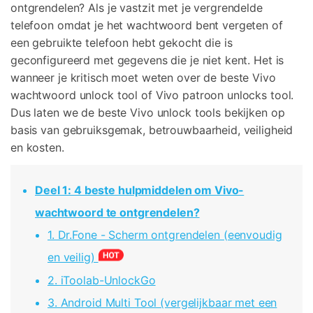
ontgrendelen? Als je vastzit met je vergrendelde
Corrupte video restauratie.
Ontdek
Scherm ontgrendelen
Ontdek
telefoon omdat je het wachtwoord bent vergeten of
Andere
iPhone ontgrendelen
Android ontgrendelen
een gebruikte telefoon hebt gekocht die is
Overzicht
Bekijk alle producten
Overzicht
geconfigureerd met gegevens die je niet kent. Het is
Gegevensherstel
Meer Oplossingen Vinden
Document
wanneer je kritisch moet weten over de beste Vivo
Video
iPhone gegevensherstel
Android gegevensherstel
Ontdek
wachtwoord unlock tool of Vivo patroon unlocks tool.
Diagram & Ontwerp
Foto
Dus laten we de beste Vivo unlock tools bekijken op
Overzicht
WhatsApp Overdracht
WhatsApp overbrengen/back-up maken
basis van gebruiksgemak, betrouwbaarheid, veiligheid
Repair It
en kosten.
iTunes herstellen
WA Transfer
iTunes-fouten oplossen
Deel 1: 4 beste hulpmiddelen om Vivo-
Telefoon Herstel
wachtwoord te ontgrendelen?
Systeemreparatie
1. Dr.Fone - Scherm ontgrendelen (eenvoudig
iPhone systeemherstel
Android systeemherstel
Geen Cyberbullying
en veilig)
Gegevens wissen
2. iToolab-UnlockGo
iPhone gegevens wissen
Android gegevens wissen
3. Android Multi Tool (vergelijkbaar met een