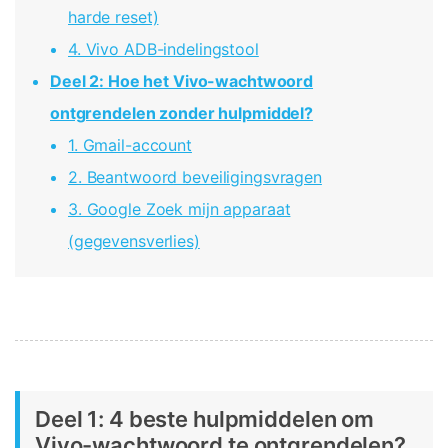
Telefoon Overdracht
harde reset)
Overdracht van telefoon naar telefoon
4. Vivo ADB-indelingstool
Deel 2: Hoe het Vivo-wachtwoord
Bekijk De Volledige Toolkit
ontgrendelen zonder hulpmiddel?
1. Gmail-account
2. Beantwoord beveiligingsvragen
3. Google Zoek mijn apparaat
(gegevensverlies)
Deel 1: 4 beste hulpmiddelen om
Vivo-wachtwoord te ontgrendelen?