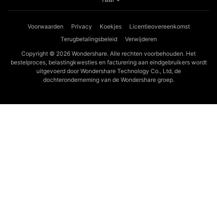
Voorwaarden
Privacy
Koekjes
Licentieovereenkomst
Terugbetalingsbeleid
Verwijderen
Copyright © 2026
Wondershare. Alle rechten voorbehouden. Het
bestelproces, belastingkwesties en facturering aan eindgebruikers wordt
uitgevoerd door Wondershare Technology Co., Ltd, de
dochteronderneming van de Wondershare groep.