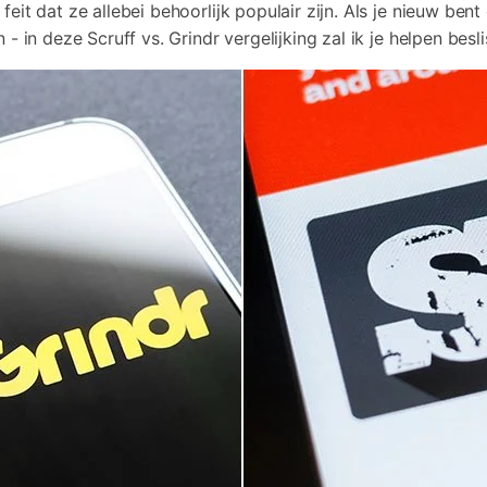
Bekijk alle producten
eit dat ze allebei behoorlijk populair zijn. Als je nieuw ben
Video effecten, muziek, en meer.
Co
Meer Oplossingen Vinden
iTunes-fouten oplossen
- in deze Scruff vs. Grindr vergelijking zal ik je helpen besl
Bekijk alle producten
Bekijk
Bekijk De Volledige Toolkit