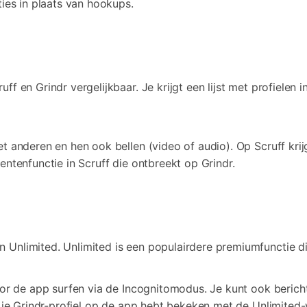
ties in plaats van hookups.
f en Grindr vergelijkbaar. Je krijgt een lijst met profielen i
 anderen en hen ook bellen (video of audio). Op Scruff krijg
entenfunctie in Scruff die ontbreekt op Grindr.
 Unlimited. Unlimited is een populairdere premiumfunctie d
oor de app surfen via de Incognitomodus. Je kunt ook berich
e je Grindr-profiel op de app hebt bekeken met de Unlimited-