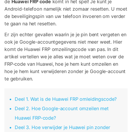
de
Huawei FRP code
komt in het spel! Je kunt je
Corrupte video restauratie.
Ontdek
Scherm ontgrendelen
Android-telefoon namelijk niet zomaar resetten. U moet
Ontdek
Andere
iPhone ontgrendelen
Android ontgrendelen
de beveiligingspin van uw telefoon invoeren om verder
Overzicht
Bekijk alle producten
Overzicht
te gaan na het resetten.
Gegevensherstel
Meer Oplossingen Vinden
Document
Video
iPhone gegevensherstel
Android gegevensherstel
Er zijn echter gevallen waarin je je pin bent vergeten en
Ontdek
ook je Google-accountgegevens niet meer weet. Hier
Diagram & Ontwerp
Foto
Overzicht
WhatsApp Overdracht
komt de Huawei FRP omzeilingscode van pas. In dit
WhatsApp overbrengen/back-up maken
artikel vertellen we je alles wat je moet weten over de
Repair It
FRP-code van Huawei, hoe je hem kunt omzeilen en
iTunes herstellen
hoe je hem kunt verwijderen zonder je Google-account
WA Transfer
iTunes-fouten oplossen
te gebruiken.
Telefoon Herstel
Systeemreparatie
Deel 1. Wat is de Huawei FRP omleidingscode?
iPhone systeemherstel
Android systeemherstel
Geen Cyberbullying
Deel 2. Hoe Google-account omzeilen met
Gegevens wissen
Huawei FRP-code?
iPhone gegevens wissen
Android gegevens wissen
Deel 3. Hoe verwijder je Huawei pin zonder