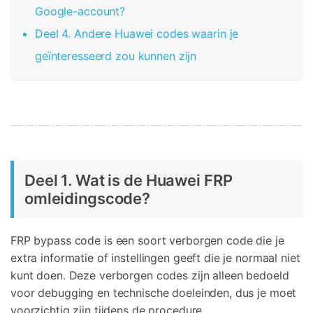
Telefoon Overdracht
Google-account?
Overdracht van telefoon naar telefoon
Deel 4. Andere Huawei codes waarin je
geïnteresseerd zou kunnen zijn
Bekijk De Volledige Toolkit
Deel 1. Wat is de Huawei FRP
omleidingscode?
FRP bypass code is een soort verborgen code die je
extra informatie of instellingen geeft die je normaal niet
kunt doen. Deze verborgen codes zijn alleen bedoeld
voor debugging en technische doeleinden, dus je moet
voorzichtig zijn tijdens de procedure.