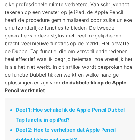
elke professionele ruimte verbeterd. Van schrijven tot
Corrupte video restauratie.
Ontdek
Scherm ontgrendelen
Ontdek
tekenen op een venster op je iPad, de Apple Pencil
Andere
iPhone ontgrendelen
Android ontgrendelen
Overzicht
heeft de procedure geminimaliseerd door zulke unieke
Bekijk alle producten
Overzicht
en uitzonderlijke functies te bieden. De tweede
Gegevensherstel
Meer Oplossingen Vinden
Document
Video
generatie van deze stylus met veel mogelijkheden
iPhone gegevensherstel
Android gegevensherstel
Ontdek
bracht veel nieuwe functies op de markt. Het bevatte
Diagram & Ontwerp
Foto
Overzicht
WhatsApp Overdracht
de Dubbel Tap functie, die om verschillende redenen
WhatsApp overbrengen/back-up maken
heel effectief was. Ik begrijp helemaal hoe vreselijk het
Repair It
is als het niet werkt. In dit artikel wordt besproken hoe
iTunes herstellen
de functie Dubbel tikken werkt en welke handige
WA Transfer
iTunes-fouten oplossen
oplossingen er zijn voor
de dubbele tik op de Apple
Pencil werkt niet
.
Telefoon Herstel
Systeemreparatie
iPhone systeemherstel
Android systeemherstel
Geen Cyberbullying
Deel 1: Hoe schakel ik de Apple Pencil Dubbel
Tap functie in op iPad?
Gegevens wissen
iPhone gegevens wissen
Android gegevens wissen
Deel 2: Hoe te verhelpen dat Apple Pencil
dubbel tikken niet werkt?