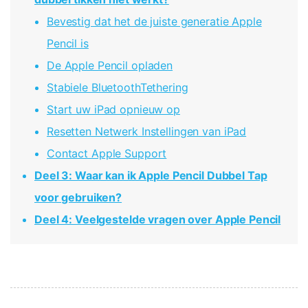
Telefoon Overdracht
Overdracht van telefoon naar telefoon
Bevestig dat het de juiste generatie Apple
Pencil is
Bekijk De Volledige Toolkit
De Apple Pencil opladen
Stabiele BluetoothTethering
Start uw iPad opnieuw op
Resetten Netwerk Instellingen van iPad
Contact Apple Support
Deel 3: Waar kan ik Apple Pencil Dubbel Tap
voor gebruiken?
Deel 4: Veelgestelde vragen over Apple Pencil