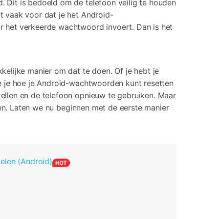
 Dit is bedoeld om de telefoon veilig te houden
rrupte video restauratie.
 vaak voor dat je het Android-
 het verkeerde wachtwoord invoert. Dan is het
 alle producten
elijke manier om dat te doen. Of je hebt je
e je hoe je Android-wachtwoorden kunt resetten
ellen en de telefoon opnieuw te gebruiken. Maar
gen. Laten we nu beginnen met de eerste manier
elen (Android)