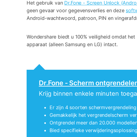
Het gebruik van
Dr.Fone - Screen Unlock (Andro
geen gevaar voor gegevensverlies en deze
soft
Android-wachtwoord, patroon, PIN en vingerafdru
Wondershare biedt u 100% veiligheid omdat het u
apparaat (alleen Samsung en LG) intact.
Dr.Fone - Scherm ontgrendele
Krijg binnen enkele minuten toega
Er zijn 4 soorten schermvergrendeling
Gemakkelijk het vergrendelscherm ver
Ontgrendel meer dan 20.000 modellen 
Bied specifieke verwijderingsoplossi