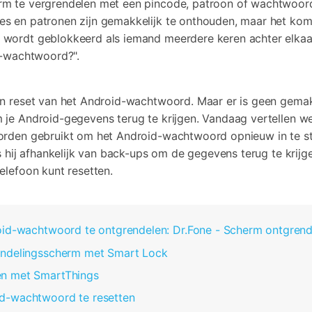
m te vergrendelen met een pincode, patroon of wachtwoord.
Bekijk alle producten
Video effecten, muziek, en meer.
Co
Meer Oplossingen Vinden
iTunes-fouten oplossen
s en patronen zijn gemakkelijk te onthouden, maar het komt
 wordt geblokkeerd als iemand meerdere keren achter elkaar
Bekijk alle producten
Bekijk
d-wachtwoord?".
Bekijk De Volledige Toolkit
n reset van het Android-wachtwoord. Maar er is geen gemakk
 je Android-gegevens terug te krijgen. Vandaag vertellen w
orden gebruikt om het Android-wachtwoord opnieuw in te st
is hij afhankelijk van back-ups om de gegevens terug te krij
elefoon kunt resetten.
roid-wachtwoord te ontgrendelen: Dr.Fone - Scherm ontgrend
rendelingsscherm met Smart Lock
en met SmartThings
id-wachtwoord te resetten