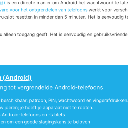
id)
is een directe manier om Android het wachtwoord te laten
ware voor het ontgrendelen van telefoons
werkt voor verschi
kslot resetten in minder dan 5 minuten. Het is eenvoudig te
 alleen toegang geeft. Het is eenvoudig en gebruiksvriendel
n (Android)
ng tot vergrendelde Android-telefoons
 beschikbaar:
patroon, PIN, wachtwoord en vingerafdrukken
wijderen;
je hoeft je apparaat niet te root
en.
Android-telefoons en -tablets.
ngen om een goede slagingskans te beloven