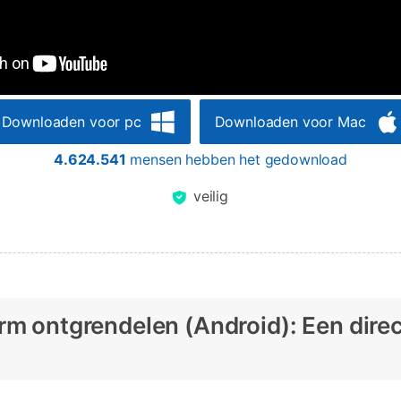
Downloaden voor pc
Downloaden voor Mac
4.624.541
mensen hebben het gedownload
veilig
rm ontgrendelen (Android): Een dire