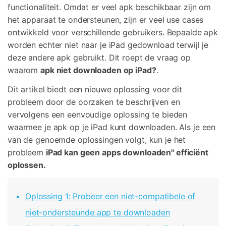
functionaliteit. Omdat er veel apk beschikbaar zijn om
Corrupte video restauratie.
Ontdek
Scherm ontgrendelen
Ontdek
het apparaat te ondersteunen, zijn er veel use cases
Andere
iPhone ontgrendelen
Android ontgrendelen
Overzicht
ontwikkeld voor verschillende gebruikers. Bepaalde apk
Bekijk alle producten
Overzicht
worden echter niet naar je iPad gedownload terwijl je
Gegevensherstel
Meer Oplossingen Vinden
Document
Video
deze andere apk gebruikt. Dit roept de vraag op
iPhone gegevensherstel
Android gegevensherstel
Ontdek
waarom
apk niet downloaden op iPad?
.
Diagram & Ontwerp
Foto
Overzicht
WhatsApp Overdracht
Dit artikel biedt een nieuwe oplossing voor dit
WhatsApp overbrengen/back-up maken
probleem door de oorzaken te beschrijven en
Repair It
vervolgens een eenvoudige oplossing te bieden
iTunes herstellen
WA Transfer
waarmee je apk op je iPad kunt downloaden. Als je een
iTunes-fouten oplossen
van de genoemde oplossingen volgt, kun je het
Telefoon Herstel
probleem
iPad kan geen apps downloaden" efficiënt
Systeemreparatie
oplossen.
iPhone systeemherstel
Android systeemherstel
Geen Cyberbullying
Gegevens wissen
Oplossing 1: Probeer een niet-compatibele of
iPhone gegevens wissen
Android gegevens wissen
niet-ondersteunde app te downloaden