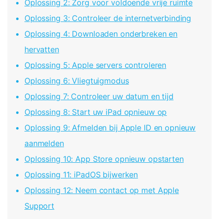
Telefoon Overdracht
Oplossing 2: Zorg voor voldoende vrije ruimte
Overdracht van telefoon naar telefoon
Oplossing 3: Controleer de internetverbinding
Oplossing 4: Downloaden onderbreken en
Bekijk De Volledige Toolkit
hervatten
Oplossing 5: Apple servers controleren
Oplossing 6: Vliegtuigmodus
Oplossing 7: Controleer uw datum en tijd
Oplossing 8: Start uw iPad opnieuw op
Oplossing 9: Afmelden bij Apple ID en opnieuw
aanmelden
Oplossing 10: App Store opnieuw opstarten
Oplossing 11: iPadOS bijwerken
Oplossing 12: Neem contact op met Apple
Support