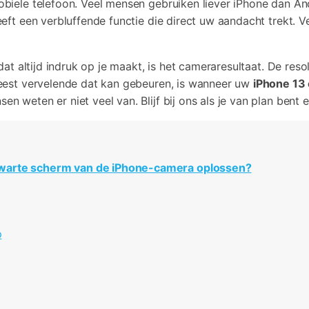
iele telefoon. Veel mensen gebruiken liever iPhone dan And
Bekijk alle producten
Video effecten, muziek, en meer.
Co
Meer Oplossingen Vinden
iTunes-fouten oplossen
eft een verbluffende functie die direct uw aandacht trekt. V
Bekijk alle producten
Bekijk
dat altijd indruk op je maakt, is het cameraresultaat. De res
Bekijk De Volledige Toolkit
eest vervelende dat kan gebeuren, is wanneer uw
iPhone 13 
weten er niet veel van. Blijf bij ons als je van plan bent e
 zwarte scherm van de iPhone-camera oplossen?
p