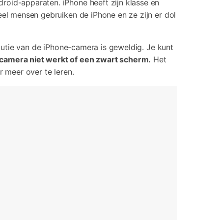
roid-apparaten. iPhone heeft zijn klasse en
rrupte video restauratie.
eel mensen gebruiken de iPhone en ze zijn er dol
 alle producten
olutie van de iPhone-camera is geweldig. Je kunt
camera niet werkt of een zwart scherm.
Het
r meer over te leren.