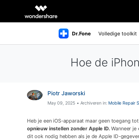
Volledige toolkit
Dr.Fone
Dr.Fone Basic
Desktop Apps
Hoe de iPhon
Back-up en herstel van
Geb
G
Alles-in-één oplossing voor gegevensbeheer. Maak een
gegevens
b
back-up van uw telefoongegevens en beheer deze, en
spiegel uw telefoonscherm naar de pc.
Virtuele locatie
Gebr
Eenvoudig GPS-locatie wijzigen op iOS/Android
Een back-up maken van telefoongegevens
G
Piotr Jaworski
Down
Telefoongegevens herstellen
O
Wachtwoordbeheer
May 09, 2025 • Archiveren in:
Mobile Repair S
Vindt en bewaar al je wachtwoorden op één plek
Telefoongegevens verwijderen
T
Heb je een iOS-apparaat maar geen toegang tot 
opnieuw instellen zonder Apple ID.
Wanneer je 
dit ook nodig hebben als je de Apple ID-gegeve