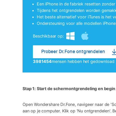
Een iPhone in de fabriek resetten zond
Tijdens het ontgrendelen worden gemakke
Het beste alternatief voor iTunes is het
Ondersteuning voor alle modellen iPhone
Beschikbaar op:
Probeer Dr.Fone ontgrendelen
3981454
mensen hebben het gedownload
Stap 1: Start de schermontgrendeling en begin
Open Wondershare Dr.Fone, navigeer naar de 'Scr
aan op je computer. Klik op 'Nu ontgrendelen'. 