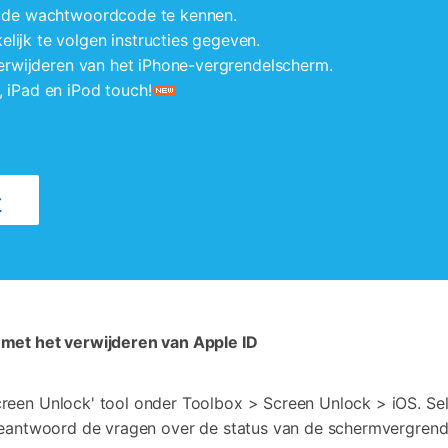
er de wachtwoordcode te kennen.
lijk te volgen instructies gegeven.
 verwijderen van het iPhone-vergrendelscherm.
, iPad en iPod touch
!
 met het verwijderen van Apple ID
een Unlock' tool onder Toolbox > Screen Unlock > iOS. Selec
Beantwoord de vragen over de status van de schermvergrende