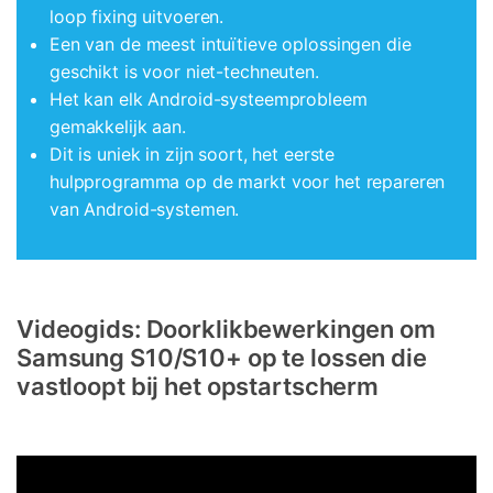
loop fixing uitvoeren.
Een van de meest intuïtieve oplossingen die
geschikt is voor niet-techneuten.
Het kan elk Android-systeemprobleem
gemakkelijk aan.
Dit is uniek in zijn soort, het eerste
hulpprogramma op de markt voor het repareren
van Android-systemen.
Videogids: Doorklikbewerkingen om
Samsung S10/S10+ op te lossen die
vastloopt bij het opstartscherm