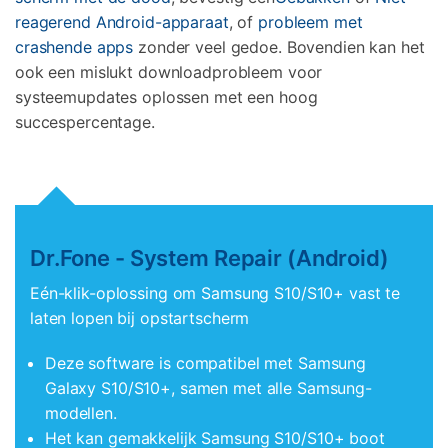
reagerend Android-apparaat
, of
probleem met
crashende apps
zonder veel gedoe. Bovendien kan het
ook een mislukt downloadprobleem voor
systeemupdates oplossen met een hoog
succespercentage.
Dr.Fone - System Repair (Android)
Eén-klik-oplossing om Samsung S10/S10+ vast te
laten lopen bij opstartscherm
Deze software is compatibel met Samsung
Galaxy S10/S10+, samen met alle Samsung-
modellen.
Het kan gemakkelijk Samsung S10/S10+ boot