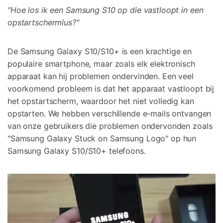
Corrupte video restauratie.
"Hoe los ik een Samsung S10 op die vastloopt in een
Ontdek
Scherm ontgrendelen
Ontdek
Andere
opstartschermlus?"
iPhone ontgrendelen
Android ontgrendelen
Overzicht
Bekijk alle producten
Overzicht
Gegevensherstel
De Samsung Galaxy S10/S10+ is een krachtige en
Meer Oplossingen Vinden
Document
Video
iPhone gegevensherstel
Android gegevensherstel
Ontdek
populaire smartphone, maar zoals elk elektronisch
Diagram & Ontwerp
apparaat kan hij problemen ondervinden. Een veel
Foto
Overzicht
WhatsApp Overdracht
voorkomend probleem is dat het apparaat vastloopt bij
WhatsApp overbrengen/back-up maken
het opstartscherm, waardoor het niet volledig kan
Repair It
opstarten. We hebben verschillende e-mails ontvangen
iTunes herstellen
WA Transfer
van onze gebruikers die problemen ondervonden zoals
iTunes-fouten oplossen
"Samsung Galaxy Stuck on Samsung Logo" op hun
Telefoon Herstel
Samsung Galaxy S10/S10+ telefoons.
Systeemreparatie
iPhone systeemherstel
Android systeemherstel
Geen Cyberbullying
Gegevens wissen
iPhone gegevens wissen
Android gegevens wissen