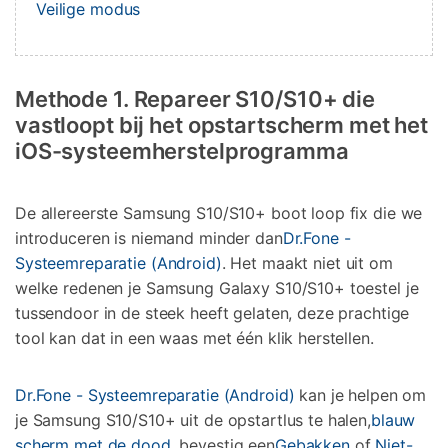
Veilige modus
Methode 1. Repareer S10/S10+ die
vastloopt bij het opstartscherm met het
iOS-systeemherstelprogramma
De allereerste Samsung S10/S10+ boot loop fix die we
introduceren is niemand minder dan
Dr.Fone -
Systeemreparatie (Android)
. Het maakt niet uit om
welke redenen je Samsung Galaxy S10/S10+ toestel je
tussendoor in de steek heeft gelaten, deze prachtige
tool kan dat in een waas met één klik herstellen.
Dr.Fone - Systeemreparatie (Android)
kan je helpen om
je Samsung S10/S10+ uit de opstartlus te halen,
blauw
scherm met de dood
, bevestig een
Gebakken
of
Niet-